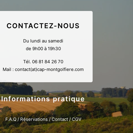
CONTACTEZ-NOUS
Du lundi au samedi
de 9h00 à 19h30
Tél.
06 81 84 26 70
Mail :
contact(at)cap-montgolfiere.com
Informations pratique
F.A.Q
/
Réservations
/
Contact
/
CGV