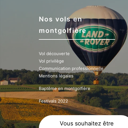
Nos vols en
montgolfière
Vol découverte
Vol privilège
Communication professionnelle
Mentions légales
Baptême en montgolfière
Festivals 2022
Vous souhaitez être