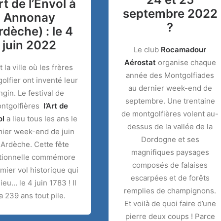
rt de l’Envol à
septembre 2022
Annonay
?
rdèche) : le 4
juin 2022
Le club
Rocamadour
Aérostat
organise chaque
t la ville où les frères
année des Montgolfiades
olfier ont inventé leur
au dernier week-end de
ngin. Le festival de
septembre. Une trentaine
ntgolfières
l’Art de
de montgolfières volent au-
ol
a lieu tous les ans le
dessus de la vallée de la
ier week-end de juin
Dordogne et ses
 Ardèche. Cette fête
magnifiques paysages
itionnelle commémore
composés de falaises
emier vol historique qui
escarpées et de forêts
lieu… le 4 juin 1783 ! Il
remplies de champignons.
a 239 ans tout pile.
Et voilà de quoi faire d’une
pierre deux coups ! Parce