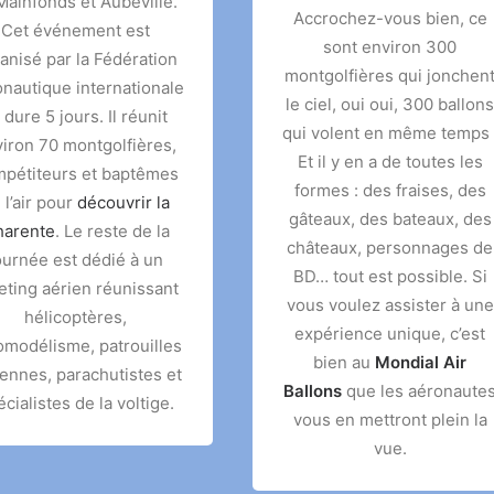
Mainfonds et Aubeville.
Accrochez-vous bien, ce
Cet événement est
sont environ 300
anisé par la Fédération
montgolfières qui jonchen
nautique internationale
le ciel, oui oui, 300 ballons
 dure 5 jours. Il réunit
qui volent en même temps 
iron 70 montgolfières,
Et il y en a de toutes les
pétiteurs et baptêmes
formes : des fraises, des
 l’air pour
découvrir la
gâteaux, des bateaux, des
arente
. Le reste de la
châteaux, personnages de
ournée est dédié à un
BD… tout est possible. Si
ting aérien réunissant
vous voulez assister à une
hélicoptères,
expérience unique, c’est
omodélisme, patrouilles
bien au
Mondial Air
iennes, parachutistes et
Ballons
que les aéronaute
cialistes de la voltige.
vous en mettront plein la
vue.