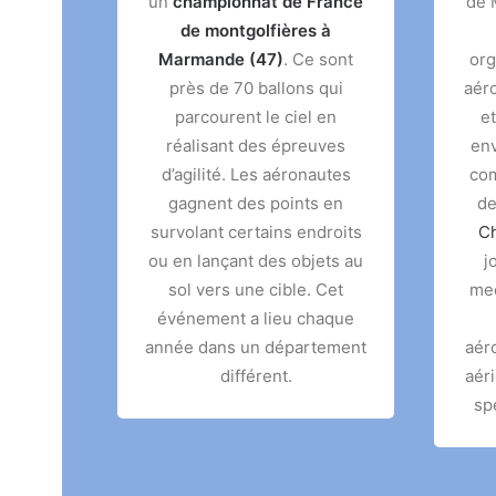
un
championnat de France
de 
de montgolfières à
Marmande (47)
. Ce sont
org
près de 70 ballons qui
aéro
parcourent le ciel en
et
réalisant des épreuves
env
d’agilité. Les aéronautes
com
gagnent des points en
de
survolant certains endroits
Ch
ou en lançant des objets au
j
sol vers une cible. Cet
mee
événement a lieu chaque
année dans un département
aér
différent.
aér
spé