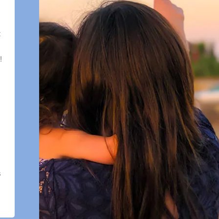
t
!
s