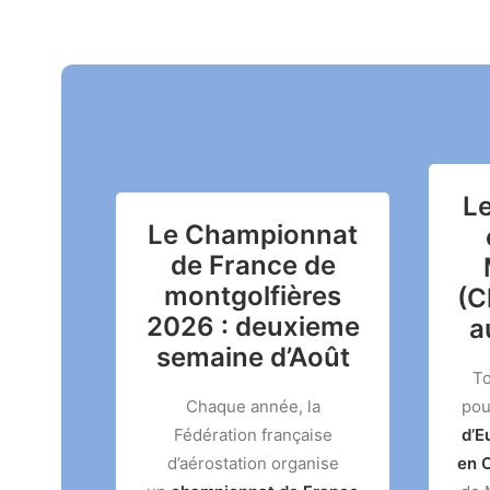
L
Le Championnat
de France de
montgolfières
(C
2026 : deuxieme
a
semaine d’Août
To
Chaque année, la
pou
Fédération française
d’E
d’aérostation organise
en 