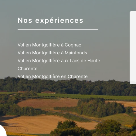
Nos expériences
Vol en Montgolfière à Cognac
Vol en Montgolfière à Mainfonds
Vol en Montgolfière aux Lacs de Haute
Charente
Vol en Montgolfière en Charente