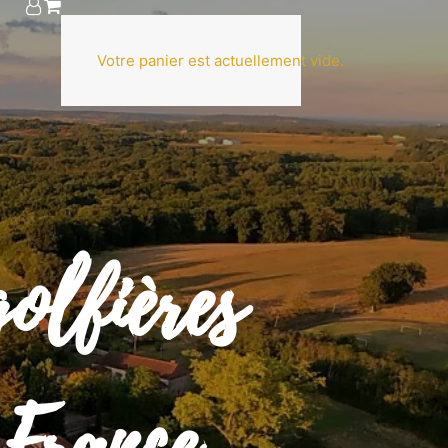
Votre panier est actuellement vide.
olfières
 France