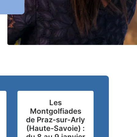
Les
Montgolfiades
de Praz-sur-Arly
(Haute-Savoie) :
du 8 au 9 janvier