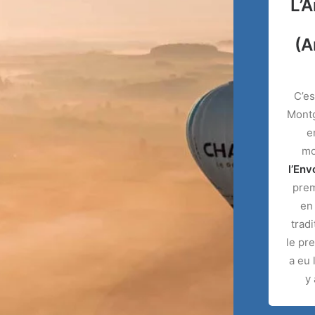
L’A
(A
C’es
Montg
e
mo
l’Env
prem
en
trad
le pr
a eu 
y 