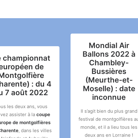
Mondial Air
Ballons 2022 à
e championnat
Chambley-
européen de
Bussières
Montgolfière
(Meurthe-et-
harente) : du 4
Moselle) : date
u 7 août 2022
inconnue
us les deux ans, vous
Il s’agit bien du plus grand
vez assister à la
coupe
festival de montgolfières a
urope de montgolfières
monde, et il a lieu tous les
Charente
, dans les villes
deux ans en Lorraine !